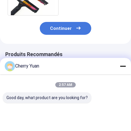
de Siemens, connecteur de
50 bornes Idc
Continuer
Produits Recommandés
Cherry Yuan
2:57 AM
Good day, what product are you looking for?
Connecteur mâle à
D-Sub 15 pin DB15
Cable à ruban 
douille IDC double 10
mâle à 16 pin femelle
personnalisé a
broches avec câble
IDC 2,54 mm de
isolation en P
de dérivation plat
hauteur enduit d'or
connecteurs I
ruban 2,54 mm
câble à ruban plat
1,27 mm
Meilleur prix
Meilleur prix
Meilleur p