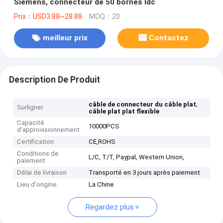
Siemens, connecteur de 50 bornes Idc
Prix：USD3.88~28.88
MOQ：20
meilleur prix
Contactez
Description De Produit
,
câble de connecteur du câble plat
Surligner
câble plat plat flexible
Capacité
10000PCS
d'approvisionnement
Certification
CE,ROHS
Conditions de
L/C, T/T, Paypal, Western Union,
paiement
Délai de livraison
Transporté en 3 jours après paiement
Lieu d'origine
La Chine
Regardez plus