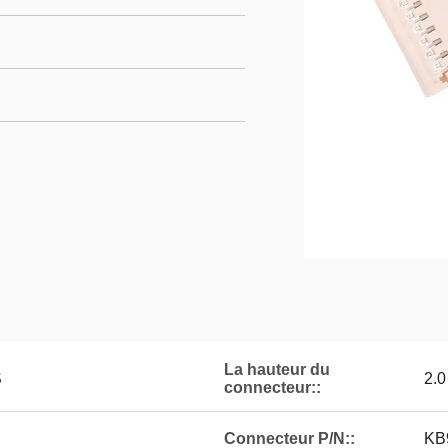
La hauteur du
S
2.0
connecteur::
Connecteur P/N::
KB