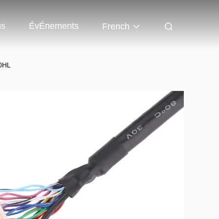
us
ÉvÉnements
French
30HL