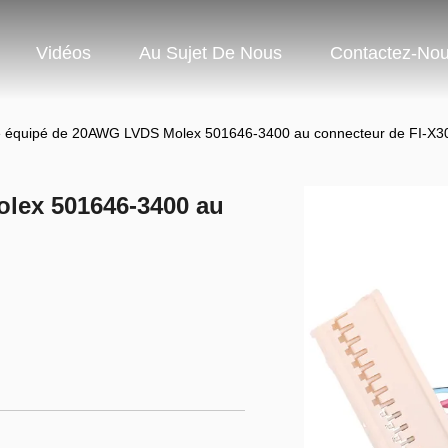
Vidéos
Au Sujet De Nous
Contactez-No
e équipé de 20AWG LVDS Molex 501646-3400 au connecteur de FI-X
lex 501646-3400 au