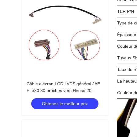
TER P/N
Type de c
Épaisseur
Couleur d
Tuyaux S
Taux de r
La hauteu
Câble d'écran LCD LVDS général JAE
FI-x30 30 broches vers Hirose 20
Couleur du
broches DF13 fil blindé torsadé 20276
Obtenez le meilleur prix
pour carte pilote