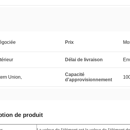
négociée
Prix
Mos
térieur
Délai de livraison
Env
Capacité
tern Union,
10
d'approvisionnement
ption de produit
ur
La valeur de l'élément est la valeur de l'élément d