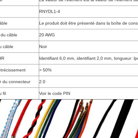
RNYDL1-4
âble
Le produit doit être présenté dans la boîte de cons
 du câble
20 AWG
u câble
Noir
HR
Identifiant 6,0 mm, identifiant 2,0 mm, longueur: lp
étrécissement
> 50%
r du connecteur
2.0
 fil
Voir le code PIN