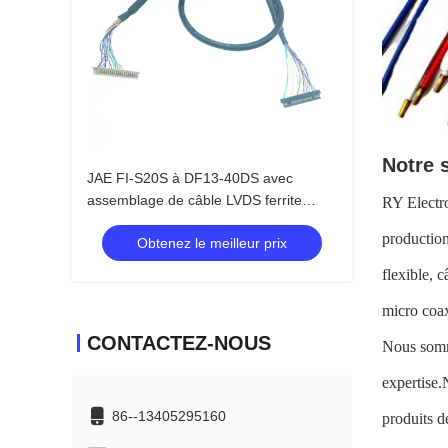
Notre 
JAE FI-S20S à DF13-40DS avec
assemblage de câble LVDS ferrite
RY Electro
ZCAT2035-0930
production
Obtenez le meilleur prix
flexible, 
micro coax
CONTACTEZ-NOUS
Nous somm
expertise.
86--13405295160
produits d