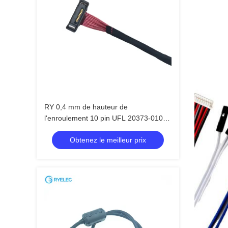
RY 0,4 mm de hauteur de
l'enroulement 10 pin UFL 20373-010T
à 10 pin UFL 20373-010T EDP Micro
Obtenez le meilleur prix
Coax AWG36 Assemblage de câble
Lvds