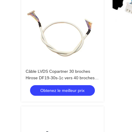
Câble LVDS Copartner 30 broches
Hirose DF19-30s-1c vers 40 broches
DF13-40S-1.25C
Obtenez le meilleur prix