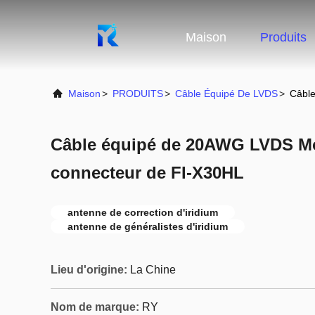
Maison
Produits
Maison
>
PRODUITS
>
Câble Équipé De LVDS
>
Câbl
Câble équipé de 20AWG LVDS Mo
connecteur de FI-X30HL
antenne de correction d'iridium
antenne de généralistes d'iridium
Lieu d'origine:
La Chine
Nom de marque:
RY