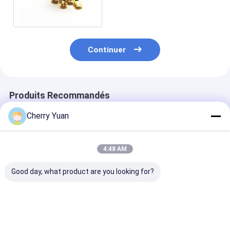
câbles équipés de 50ohm rf
disponible
Continuer
Produits Recommandés
Cherry Yuan
4:48 AM
Good day, what product are you looking for?
Câbles équipés
Ensembles de câbles
La prise de N 
imperméables d'IP67
RF de 75 Ohm avec
l'or à angle dro
rf avec le câble
une perte d'insertion
prise a plaqué
masculin de tresse
inférieure à 0,3 dB
l'Assemblée de
de la cloison étanche
coaxial de liai
Meilleur prix
Meilleur prix
Meilleur p