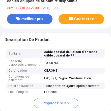
câbles équipés de 50ohm rf disponible
Prix：USD0.88~5.88
MOQ：20
meilleur prix
Contactez
Description De Produit
,
câble coaxial de liaison d'antenne
Surligner
câble coaxial de RF
Capacité
10000PCS
d'approvisionnement
Certification
CE,ROHS
Conditions de
L/C, T/T, Paypal, Western Union,
paiement
Délai de livraison
Transporté en 3 jours après paiement
Lieu d'origine
La Chine
Regardez plus