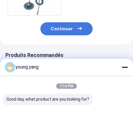
avec l'arrêt femelle de
SMA pour la voiture
Continuer
Produits Recommandés
young.yang
7:14 PM
Good day, what product are you looking for?
Profil bas 806 à
antenne en
Antenne prati
960/1710 à 2500
caoutchouc courte
canard en
antenne de plafond
de petite taille de
caoutchouc de
d'Omni de
canard de la
fréquence ultr
couverture de 360
fréquence ultra-
haute mini 3
Meilleur prix
Meilleur prix
Meilleur p