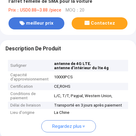
l'arrêt femelle de SMA pour la voiture
Prix：USD0.88~3.88 /piece
MOQ：20
meilleur prix
Contactez
Description De Produit
,
antenne de 4G LTE
Surligner
antenne d'intérieur du lte 4g
Capacité
10000PCS
d'approvisionnement
Certification
CE,ROHS
Conditions de
L/C, T/T, Paypal, Western Union,
paiement
Délai de livraison
Transporté en 3 jours après paiement
Lieu d'origine
La Chine
Regardez plus