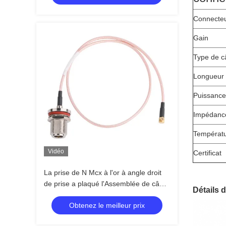
Connecteu
Gain
Type de c
Longueur 
Puissance
Impédanc
Températu
Vidéo
Certificat
La prise de N Mcx à l'or à angle droit
de prise a plaqué l'Assemblée de câble
Détails d
coaxial de liaison de rf
Obtenez le meilleur prix