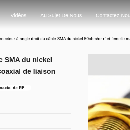
Vidéos
Au Sujet De Nous
Contactez-No
nnecteur à angle droit du câble SMA du nickel 50ohm/or rf et femelle ma
le SMA du nickel
oaxial de liaison
oaxial de RF