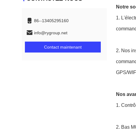
Notre soc
1.
L'élect
86--13405295160
commande
info@rygroup.net
Contact maintenant
2.
Nos ins
commande
GPS/WIFI
Nos avan
1.
Contrôl
2.
Bas MO