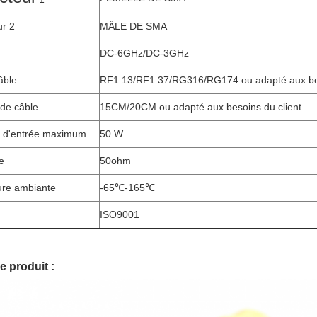
r 2
MÂLE DE SMA
DC-6GHz/DC-3GHz
âble
RF1.13/RF1.37/RG316/RG174 ou adapté aux bes
de câble
15CM/20CM ou adapté aux besoins du client
 d'entrée maximum
50 W
e
50ohm
re ambiante
-65℃-165℃
ISO9001
e produit :