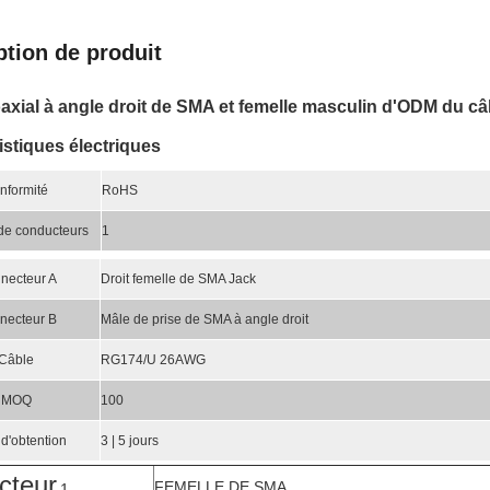
ption de produit
axial à angle droit de SMA et femelle masculin d'ODM du 
istiques électriques
nformité
RoHS
e conducteurs
1
necteur A
Droit femelle de SMA Jack
necteur B
Mâle de prise de SMA à angle droit
Câble
RG174/U 26AWG
MOQ
100
 d'obtention
3 | 5 jours
cteur
FEMELLE DE SMA
1