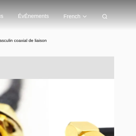
us
ÉvÉnements
French
sculin coaxial de liaison