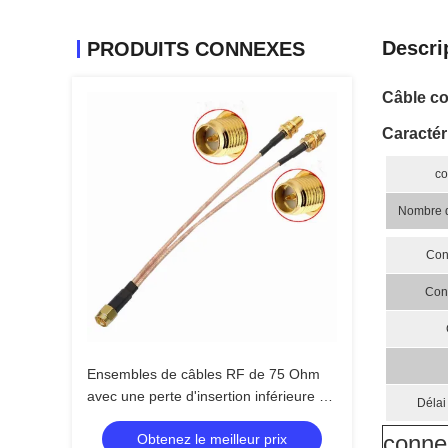
Descri
PRODUITS CONNEXES
Câble co
Caractér
co
Nombre d
Con
Con
Ensembles de câbles RF de 75 Ohm
avec une perte d'insertion inférieure à
Délai
0,3 dB
conne
Obtenez le meilleur prix