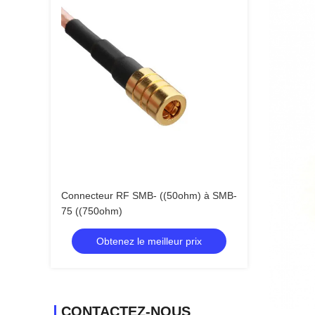
Connecteur RF SMB- ((50ohm) à SMB-
75 ((750ohm)
Obtenez le meilleur prix
CONTACTEZ-NOUS