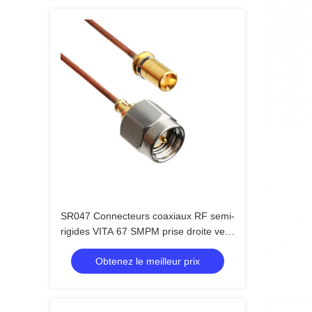
SR047 Connecteurs coaxiaux RF semi-
rigides VITA 67 SMPM prise droite vers
SMA prise droite mâle
Obtenez le meilleur prix