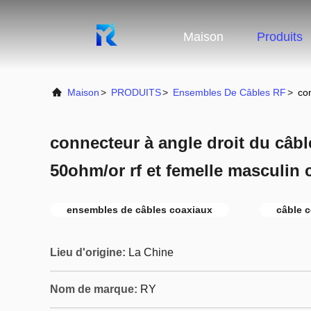
Maison
Produits
Maison
>
PRODUITS
>
Ensembles De Câbles RF
>
co
connecteur à angle droit du câb
50ohm/or rf et femelle masculin c
ensembles de câbles coaxiaux
câble c
Lieu d'origine:
La Chine
Nom de marque:
RY