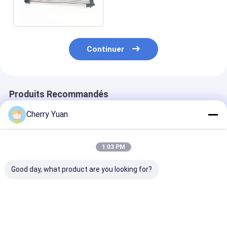
d'affichage avec le
connecteur de 2mm IDC
Continuer
Produits Recommandés
Cherry Yuan
1:03 PM
Good day, what product are you looking for?
Connecteur mâle à
D-Sub 15 pin DB15
Cable à ruban 
douille IDC double 10
mâle à 16 pin femelle
personnalisé a
broches avec câble
IDC 2,54 mm de
isolation en P
de dérivation plat
hauteur enduit d'or
connecteurs I
ruban 2,54 mm
câble à ruban plat
1,27 mm
Meilleur prix
Meilleur prix
Meilleur p