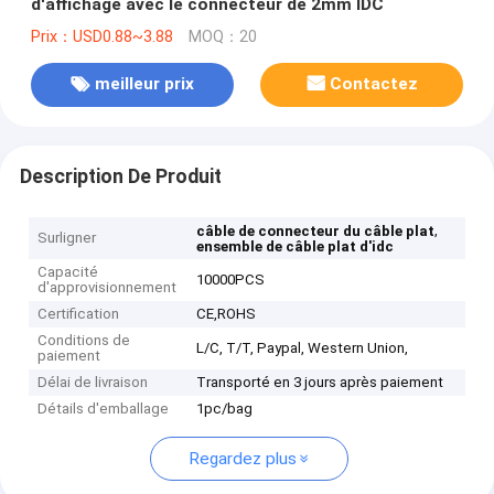
d'affichage avec le connecteur de 2mm IDC
Prix：USD0.88~3.88
MOQ：20
meilleur prix
Contactez
Description De Produit
,
câble de connecteur du câble plat
Surligner
ensemble de câble plat d'idc
Capacité
10000PCS
d'approvisionnement
Certification
CE,ROHS
Conditions de
L/C, T/T, Paypal, Western Union,
paiement
Délai de livraison
Transporté en 3 jours après paiement
Détails d'emballage
1pc/bag
Regardez plus