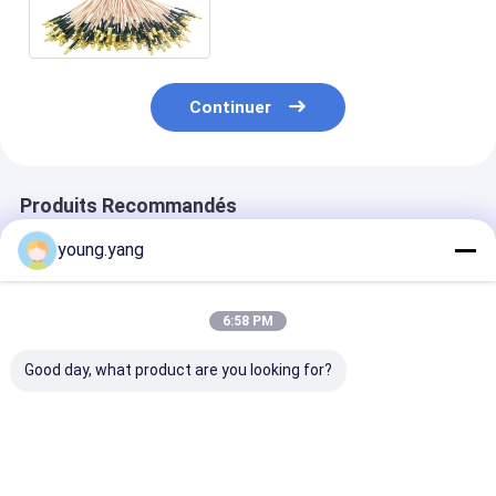
MCX au tube rétrécissable
du connecteur/PVC
Continuer
Produits Recommandés
young.yang
6:58 PM
Good day, what product are you looking for?
Câbles équipés
Ensembles de câbles
La prise de N 
imperméables d'IP67
RF de 75 Ohm avec
l'or à angle dro
rf avec le câble
une perte d'insertion
prise a plaqué
masculin de tresse
inférieure à 0,3 dB
l'Assemblée de
de la cloison étanche
coaxial de liai
Meilleur prix
Meilleur prix
Meilleur p