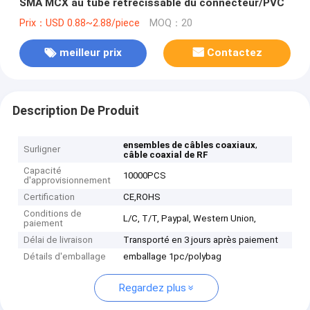
SMA MCX au tube rétrécissable du connecteur/PVC
Prix：USD 0.88~2.88/piece
MOQ：20
meilleur prix
Contactez
Description De Produit
,
ensembles de câbles coaxiaux
Surligner
câble coaxial de RF
Capacité
10000PCS
d'approvisionnement
Certification
CE,ROHS
Conditions de
L/C, T/T, Paypal, Western Union,
paiement
Délai de livraison
Transporté en 3 jours après paiement
Détails d'emballage
emballage 1pc/polybag
Regardez plus