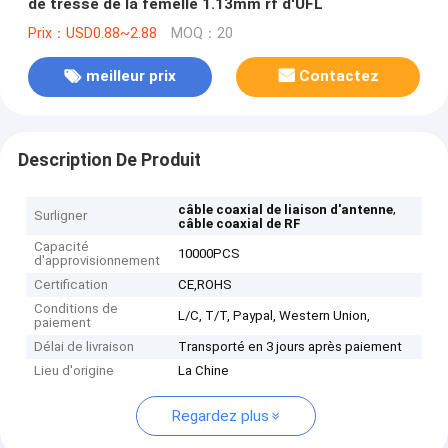
de tresse de la femelle 1.13mm rf d'UFL
Prix：USD0.88~2.88
MOQ：20
meilleur prix
Contactez
Description De Produit
,
câble coaxial de liaison d'antenne
Surligner
câble coaxial de RF
Capacité
10000PCS
d'approvisionnement
Certification
CE,ROHS
Conditions de
L/C, T/T, Paypal, Western Union,
paiement
Délai de livraison
Transporté en 3 jours après paiement
Lieu d'origine
La Chine
Regardez plus