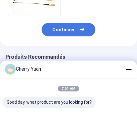
tresse de la femelle
1.13mm rf d'UFL
Continuer
Produits Recommandés
Cherry Yuan
7:01 AM
Good day, what product are you looking for?
Câbles équipés
Ensembles de câbles
La prise de N 
imperméables d'IP67
RF de 75 Ohm avec
l'or à angle dro
rf avec le câble
une perte d'insertion
prise a plaqué
masculin de tresse
inférieure à 0,3 dB
l'Assemblée de
de la cloison étanche
coaxial de liai
Meilleur prix
Meilleur prix
Meilleur p