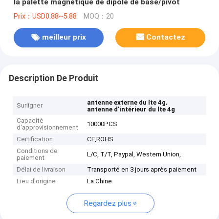
la palette magnétique de dipôle de base/pivot
Prix：USD0.88~5.88
MOQ：20
meilleur prix
Contactez
Description De Produit
,
antenne externe du lte 4g
Surligner
antenne d'intérieur du lte 4g
Capacité
10000PCS
d'approvisionnement
Certification
CE,ROHS
Conditions de
L/C, T/T, Paypal, Western Union,
paiement
Délai de livraison
Transporté en 3 jours après paiement
Lieu d'origine
La Chine
Regardez plus