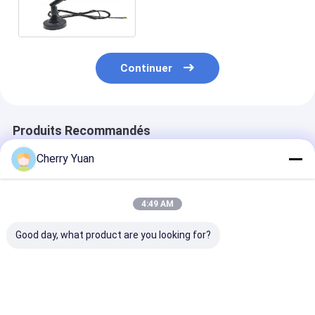
palette magnétique de
dipôle de base/pivot
Continuer
Produits Recommandés
Cherry Yuan
4:49 AM
Good day, what product are you looking for?
Profil bas 806 à
antenne en
Antenne prati
960/1710 à 2500
caoutchouc courte
canard en
antenne de plafond
de petite taille de
caoutchouc de
d'Omni de
canard de la
fréquence ultr
couverture de 360
fréquence ultra-
haute mini 3
Meilleur prix
Meilleur prix
Meilleur p