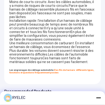
Moins de courts-circuits: Avec les câbles automobiles, il
y a moins de risques de courts-circuits.Parce que le
harnais de câblage rassemble plusieurs fils en faisceaux
bien disposésCes faisceaux ne sont pas souples, mais
pas lâches.
Installation rapide: l'installation d'un harnais de câblage
peut prendre beaucoup de temps avec de nombreux fils
et circuits à connecter.Il n'y a qu'une seule unité à
connecter et tous les fils fonctionnerontEn plus de
simplifier la configuration, vous pouvez également éviter
de faire de mauvaises connexions.
Une meilleure consommation de carburant: En installant
un harnais de câblage, vous économisez de l'essence.
Plus durable: les voitures doivent souvent résister à des
environnements difficiles.Les câbles de l'automobile
fonctionnent toujoursCes harnais sont faits de
matériaux solides qui ne se cassent pas facilement.
Les engrenages de câblage automobile:
Des fils de harnais: différents types,
fonctions et questions fréquemment posées
Maison
Relais Cie. électronique, Ltd (www.cable-antenna.com) de
Zhangjiagang
Produits
Recommended Products
Fondé en 2016, est concentré sur les produits et les antennes
de câblage concevants et de fabrications de communication.
RYELEC
Vidéos
Il a développé une gamme des produits comprenant :
1. Câblage de l'assemblée harness&Cable :