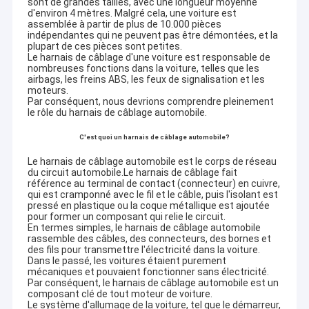
sont de grandes tailles, avec une longueur moyenne
d'environ 4 mètres. Malgré cela, une voiture est
assemblée à partir de plus de 10.000 pièces
indépendantes qui ne peuvent pas être démontées, et la
plupart de ces pièces sont petites.
Le harnais de câblage d'une voiture est responsable de
nombreuses fonctions dans la voiture, telles que les
airbags, les freins ABS, les feux de signalisation et les
moteurs.
Par conséquent, nous devrions comprendre pleinement
le rôle du harnais de câblage automobile.
C'est quoi un harnais de câblage automobile?
Le harnais de câblage automobile est le corps de réseau
du circuit automobile.Le harnais de câblage fait
référence au terminal de contact (connecteur) en cuivre,
qui est cramponné avec le fil et le câble, puis l'isolant est
pressé en plastique ou la coque métallique est ajoutée
pour former un composant qui relie le circuit.
En termes simples, le harnais de câblage automobile
rassemble des câbles, des connecteurs, des bornes et
des fils pour transmettre l'électricité dans la voiture.
Dans le passé, les voitures étaient purement
mécaniques et pouvaient fonctionner sans électricité.
Par conséquent, le harnais de câblage automobile est un
composant clé de tout moteur de voiture.
Le système d'allumage de la voiture, tel que le démarreur,