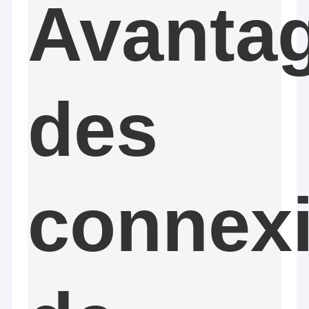
Avanta
Harnais de fil électrique, câble de LVDS/LCD, cable électrique,
Au sujet de nous
câble d'USB, câble de commucation, câble de rf, câble plat plat,
câble équipé et harnais fait sur commande de fil, etc.
Visite d'usine
2. Large variété d'antennes d'OEM et d'ODM :
Contactez-nous
VHF, fréquence ultra-haute, Wi-Fi, 3G, 4G, 5G, RFID, ISM, NB-IOT,
GPS, GLONASS, BEIDOU etc.
des
« L'intégrité pragmatique, le meilleur service », espèrent
nouvelles
sincèrement coopérer avec des clients pendant un meilleur
avenir.
Cas
Demandez une citation
connex
harnais fait sur commande de fil
Câble équipé de LVDS
assemblages de câbles personnalisés