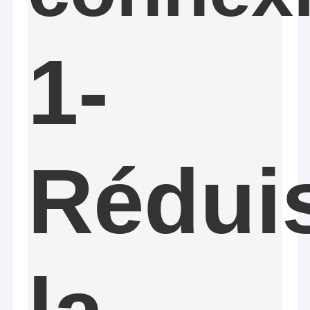
1-
Rédui