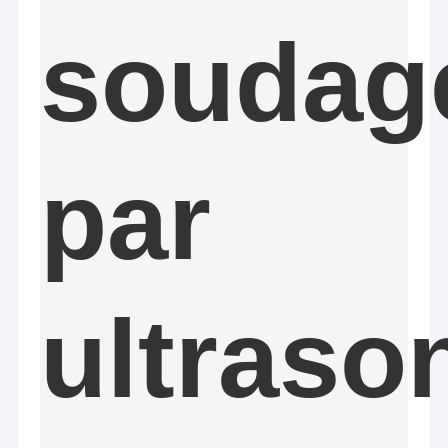
soudag
par
ultraso