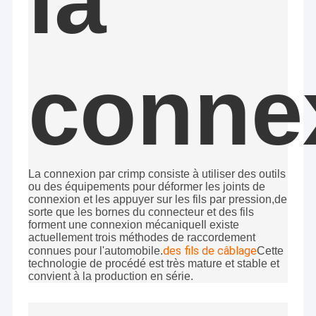
la
conne
La connexion par crimp consiste à utiliser des outils
ou des équipements pour déformer les joints de
connexion et les appuyer sur les fils par pression,de
sorte que les bornes du connecteur et des fils
forment une connexion mécaniqueIl existe
Maison
actuellement trois méthodes de raccordement
des fils de câblage
connues pour l'automobile.
Cette
Relais Cie. électronique, Ltd (www.cable-antenna.com) de
technologie de procédé est très mature et stable et
Zhangjiagang
Produits
convient à la production en série.
Fondé en 2016, est concentré sur les produits et les antennes
de câblage concevants et de fabrications de communication.
Vidéos
Il a développé une gamme des produits comprenant :
1. Câblage de l'assemblée harness&Cable :