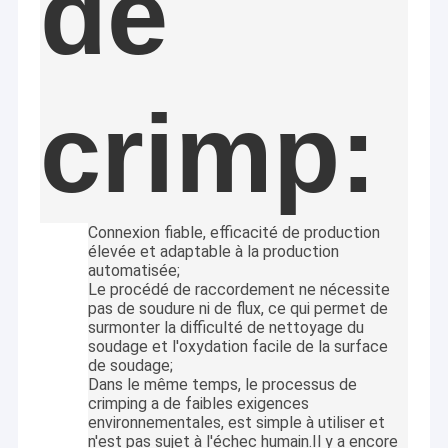
de
Assemblée plate de câble plat
ensemble de cable électrique
Câble coaxial de liaison micro
crimp:
Le harnais de câblage industriel
Cable FFC FPC
Connexion fiable, efficacité de production
Le harnais de fil JST
élevée et adaptable à la production
automatisée;
Corde de correction de réseau
Le procédé de raccordement ne nécessite
pas de soudure ni de flux, ce qui permet de
Nouveau harnais d'énergie
surmonter la difficulté de nettoyage du
soudage et l'oxydation facile de la surface
de soudage;
Câble équipé de Molex
Dans le même temps, le processus de
crimping a de faibles exigences
Câblage électrique
environnementales, est simple à utiliser et
n'est pas sujet à l'échec humain.Il y a encore