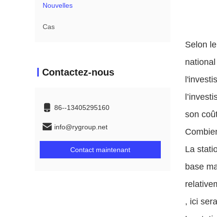
Nouvelles
Cas
Selon le
national
Contactez-nous
l'invest
l’invest
86--13405295160
son coû
info@rygroup.net
Combien
La stati
Contact maintenant
base mac
relative
, ici se