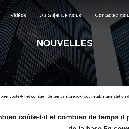
Vidéos
Au Sujet De Nous
Contactez-No
NOUVELLES
bien coûte-t-il et combien de temps il prend-il pour établir une station
ien coûte-t-il et combien de temps il p
de la base 5g com