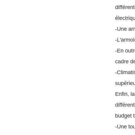
différen
électriq
-Une arm
-L'armoi
-En outr
cadre de
-Climati
supérie
Enfin, l
différen
budget t
-Une tou