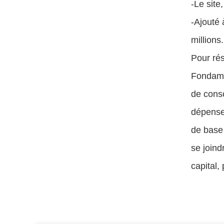
-Le site
-Ajouté 
millions.
Pour rés
Fondamen
de conso
dépense
de base 
se joind
capital,