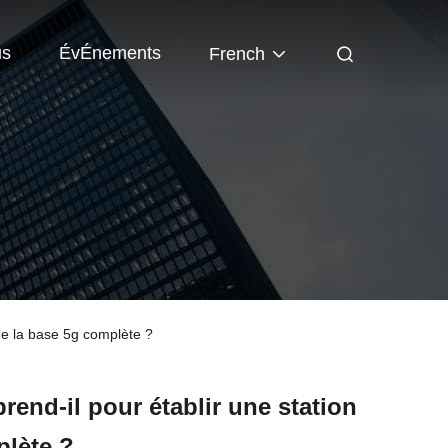
us
ÉvÉnements
French
 de la base 5g complète ?
rend-il pour établir une station
plète ?