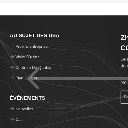
AU SUJET DES USA
Zh
Profil D'entreprise
C
Visite D'usine
Le 
du 
Contrôle De Qualité
Plan Du Site
Nou
ÉVÉNEMENTS
Nouvelles
Cas