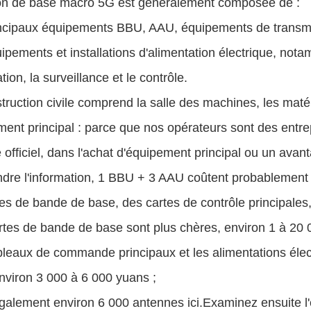
ion de base macro 5G est généralement composée de :
rincipaux équipements BBU, AAU, équipements de transmi
uipements et installations d'alimentation électrique, notam
tion, la surveillance et le contrôle.
truction civile comprend la salle des machines, les mat
ment principal : parce que nos opérateurs sont des entre
 officiel, dans l'achat d'équipement principal ou un avan
re l'information, 1 BBU + 3 AAU coûtent probablement e
es de bande de base, des cartes de contrôle principales,
rtes de bande de base sont plus chères, environ 1 à 20 
bleaux de commande principaux et les alimentations éle
nviron 3 000 à 6 000 yuans ;
 également environ 6 000 antennes ici.Examinez ensuite l