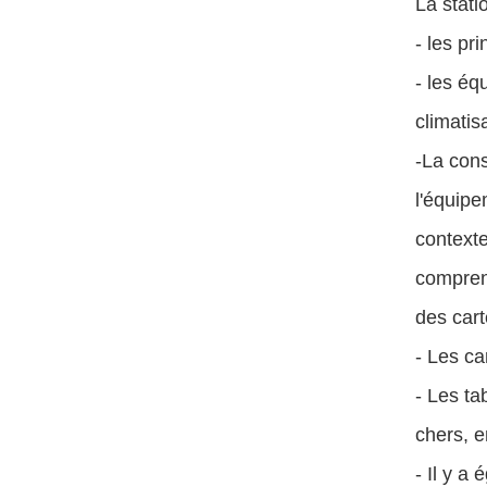
La stat
- les p
- les éq
climatisa
-La cons
l'équipe
contexte
comprend
des cart
- Les ca
- Les ta
chers, e
- Il y a