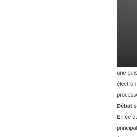
une pui
électron
process
Débat s
En ce qu
principa