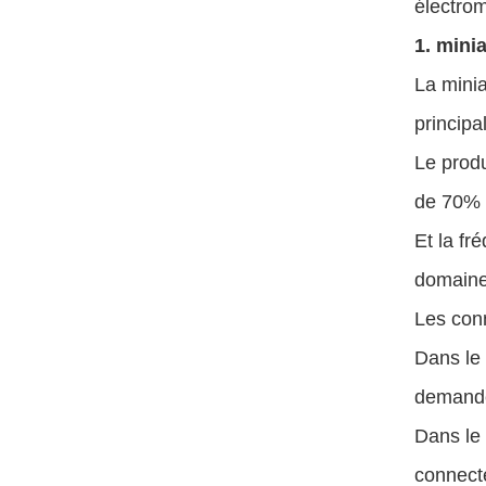
électro
1. mini
La minia
principa
Le produ
de 70% 
Et la fr
domaines
Les conn
Dans le 
demande
Dans le 
connecte