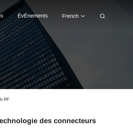
us
ÉvÉnements
French
ls RF
technologie des connecteurs