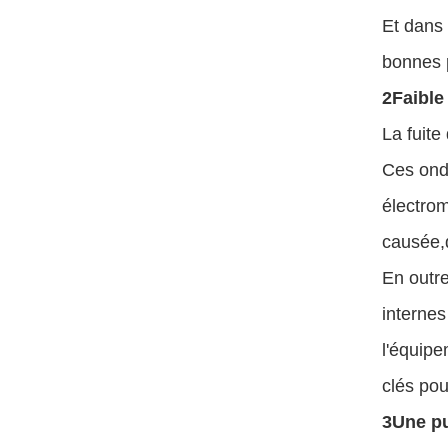
Et dans
bonnes p
2Faible
La fuite
Ces onde
électrom
causée,q
En outre
internes
l'équipe
clés pou
3Une pu