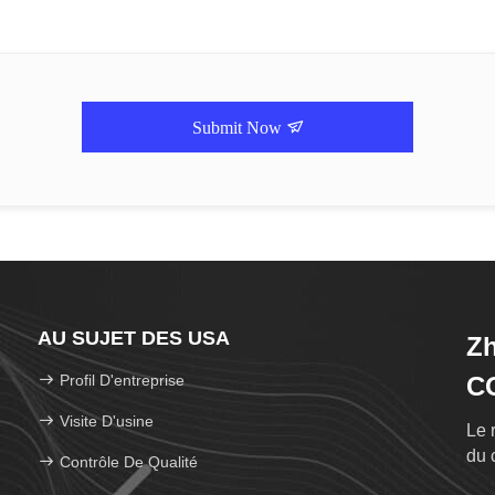
Submit Now
AU SUJET DES USA
Zh
Profil D'entreprise
C
Visite D'usine
Le 
du 
Contrôle De Qualité