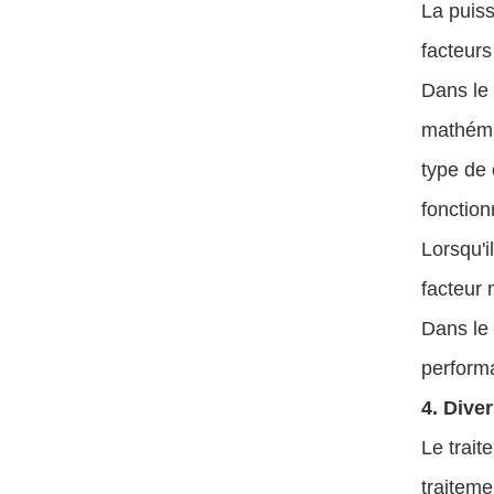
La puiss
facteurs
Dans le 
mathéma
type de 
fonctio
Lorsqu'i
facteur
Dans le
performa
4. Dive
Le trait
traiteme